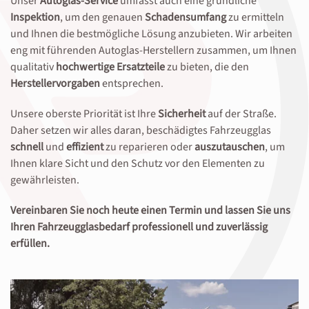
Unser
Autoglas-Service
umfasst auch eine gründliche
Inspektion
, um den genauen
Schadensumfang
zu ermitteln
und Ihnen die bestmögliche Lösung anzubieten. Wir arbeiten
eng mit führenden Autoglas-Herstellern zusammen, um Ihnen
qualitativ
hochwertige Ersatzteile
zu bieten, die den
Herstellervorgaben
entsprechen.
Unsere oberste Priorität ist Ihre
Sicherheit
auf der Straße.
Daher setzen wir alles daran, beschädigtes Fahrzeugglas
schnell
und
effizient
zu reparieren oder
auszutauschen
, um
Ihnen klare Sicht und den Schutz vor den Elementen zu
gewährleisten.
Vereinbaren Sie noch heute einen Termin und lassen Sie uns
Ihren Fahrzeugglasbedarf professionell und zuverlässig
erfüllen.